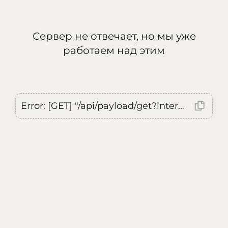
Сервер не отвечает, но мы уже
работаем над этим
Error: [GET] "/api/payload/get?internal=true&currentLocale=ru": <no response> Failed to fetch