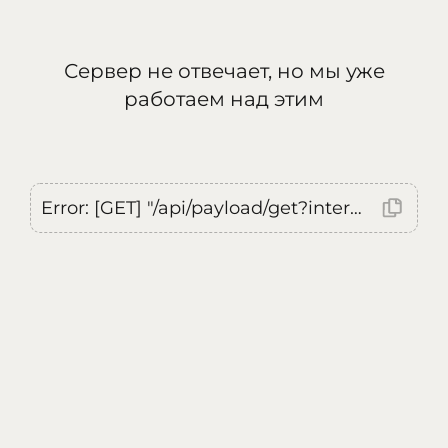
Сервер не отвечает, но мы уже
работаем над этим
Error: [GET] "/api/payload/get?internal=true&currentLocale=ru": <no response> Failed to fetch