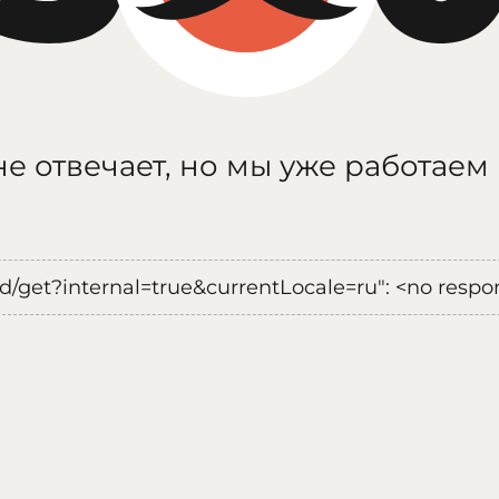
е отвечает, но мы уже работаем
oad/get?internal=true&currentLocale=ru": <no respo