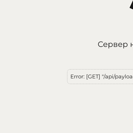
Сервер н
Error: [GET] "/api/payl