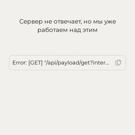
Сервер не отвечает, но мы уже
работаем над этим
Error: [GET] "/api/payload/get?internal=true&currentLocale=ru": <no response> Failed to fetch